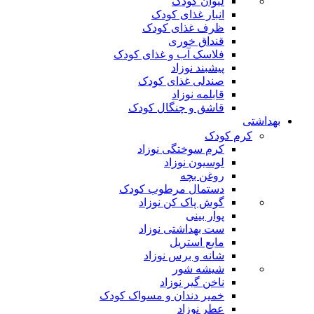
لیوان کودک
انبار غذای کودک
ظرف غذای کودک
قنداق خوری
فلاسک آب و غذای کودک
پیشبند نوزاد
صندلی غذای کودک
قابلمه نوزاد
قاشق و چنگال کودک
بهداشتی
کرم کودک
کرم سوختگی نوزاد
لوسیون نوزاد
روغن بچه
دستمال مرطوب کودک
گوش پاک کن نوزاد
پوار بینی
ست بهداشتی نوزاد
مایع استریل
شانه و برس نوزاد
شیشه شور
ناخن گیر نوزاد
خمیر دندان و مسواک کودک
عطر نوزاد