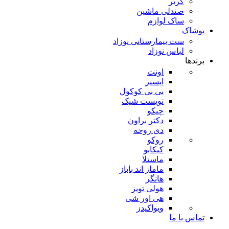
کریر
صندلی ماشین
ساک لوازم
پوشاک
ست بیمارستانی نوزاد
لباس نوزاد
برندها
اونت
ایسیز
بی بی کوکول
تویست شیک
چیکو
دکتر براون
دی روحه
روکو
کیکابو
ماستلا
ماماز اند باباز
هانگر
هولی تویز
هی اور شی
ویواکیدز
تماس با ما