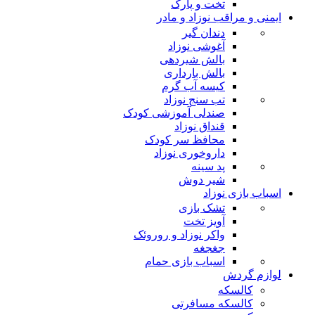
تخت و پارک
ایمنی و مراقب نوزاد و مادر
دندان گیر
آغوشی نوزاد
بالش شیردهی
بالش بارداری
کیسه آب گرم
تب سنج نوزاد
صندلی آموزشی کودک
قنداق نوزاد
محافظ سر کودک
داروخوری نوزاد
پد سینه
شیر دوش
اسباب بازی نوزاد
تشک بازی
آویز تخت
واکر نوزاد و روروئک
جغجغه
اسباب بازی حمام
لوازم گردش
کالسکه
کالسکه مسافرتی