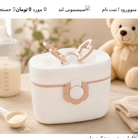
منو
ورود / ثبت نام
0
مورد
0
تومان
جستج