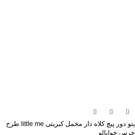
پتو دور پیچ کلاه دار مخمل کبریتی little me طرح
خرس خوابالو