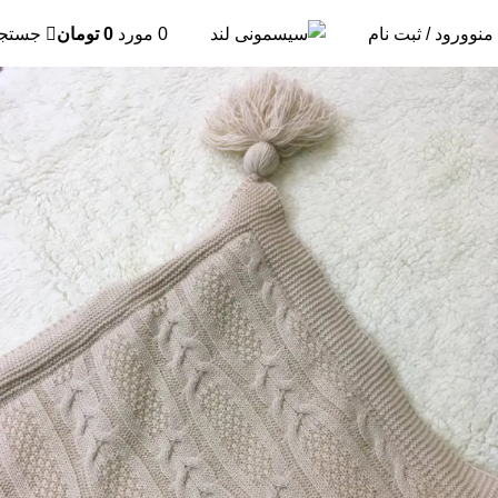
منو
ورود / ثبت نام
0
مورد
0
تومان
جستج