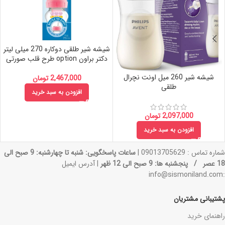
شیشه شیر طلقی دوكاره 270 ميلی لیتر
دكتر براون option طرح قلب صورتی
شیشه شیر 260 میل اونت نچرال
2,467,000
تومان
طلقی
افزودن به سبد خرید
2,097,000
تومان
افزودن به سبد خرید
شماره تماس : 09013705629 |
ساعات پاسخگویی: شنبه تا چهارشنبه: 9 صبح الی
18 عصر / پنجشنبه ها: 9 صبح الی 12 ظهر
| آدرس ایمیل
:info@sismoniland.com
پشتیبانی مشتریان
راهنمای خرید