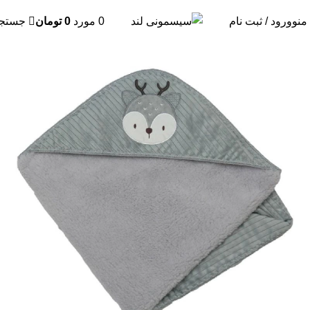
منو
ورود / ثبت نام
0
مورد
0
تومان
جستج