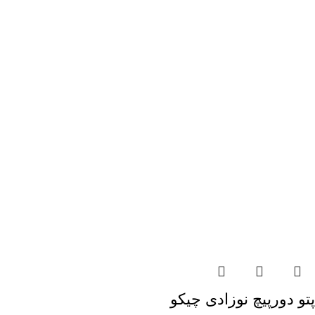
پتو دورپیچ نوزادی چیكو